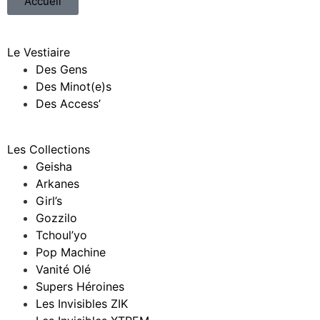
Accueil
Le Vestiaire
Des Gens
Des Minot(e)s
Des Access’
Les Collections
Geisha
Arkanes
Girl’s
Gozzilo
Tchoul’yo
Pop Machine
Vanité Olé
Supers Héroines
Les Invisibles ZIK