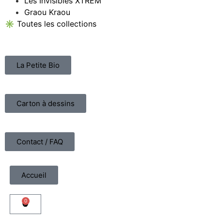
Les Invisibles XTREM
Graou Kraou
✳︎
Toutes les collections
La Petite Bio
Carton à dessins
Contact / FAQ
Accueil
0